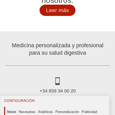
Leer más
Medicina personalizada y profesional
para su salud digestiva
+34 659 34 00 20
CONFIGURACIÓN
icadig@icadig.com
Inicio
Necesarias
Analíticas
Personalización
Publicidad