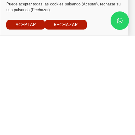
Puede aceptar todas las cookies pulsando (Aceptar), rechazar su
uso pulsando (Rechazar).
ACEPTAR
RECHAZAR
– QUIÉN SOY
Compromiso con el paciente
más allá del síntoma
La Dra. Fresneda Cuesta es Médico Especialista
en Aparato Digestivo en el
Hospital