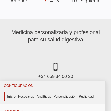
Anterior
1
2
3
4
5
…
10
Siguiente
Medicina personalizada y profesional
para su salud digestiva
+34 659 34 00 20
CONFIGURACIÓN
icadig@icadig.com
Inicio
Necesarias
Analíticas
Personalización
Publicidad